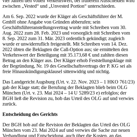
vier Jahren den vollen Verkehrswert, bei früherem Ausscheiden wird
zwischen „Vested“ und „Unvested Portion“ unterschieden.
Am 6. Sep. 2022 wurde der Kläger als Geschäftsführer der M.
GmbH ohne Angabe von Gründen abberufen; sein
Geschäftsführeranstellungsvertrag wurde mit Schreiben vom 30.
Aug. 2022 zum 28. Feb. 2023 und vorsorglich mit Schreiben vom
8. Sep. 2022 zum 31. Mär. 2023 ordentlich gekündigt; zugleich
wurde er unwiderruflich freigestellt. Mit Schreiben vom 14. Dez.
2022 übten die Beklagten die Call‑Option aus; sie ermittelten den
Verkehrswert der Beteiligung mit 35.173,68 € und zahlten diesen
Betrag an den Kläger aus. Der Kläger erhob Feststellungsklage mit
der Begründung, Nr. 19 des Gesellschaftsvertrags der P. KG sei als
freie Hinauskündigungsklausel sittenwidrig und nichtig.
Das Landgericht Augsburg (Urt. v. 22. Nov. 2023 – 1 HKO 761/23)
gab der Klage statt; die Berufung der Beklagten blieb beim OLG
München (Urt. v. 23. Mai 2024 – 14 U 5289/23 e) erfolglos; der
BGH ließ die Revision zu, hob das Urteil des OLG auf und verwies
zurück.
Entscheidung des Gerichts
Der BGH hob auf die Revision der Beklagten das Urteil des OLG
München vom 23. Mai 2024 auf und verwies die Sache zur neuen
Verhandlung und Entscheidung, auch über die Kosten, an das