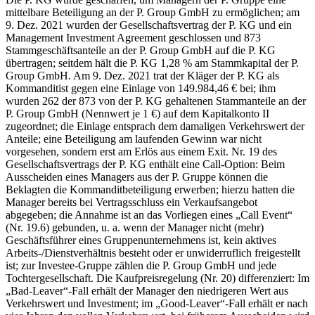
mittelbare Beteiligung an der P. Group GmbH zu ermöglichen; am
9. Dez. 2021 wurden der Gesellschaftsvertrag der P. KG und ein
Management Investment Agreement geschlossen und 873
Stammgeschäftsanteile an der P. Group GmbH auf die P. KG
übertragen; seitdem hält die P. KG 1,28 % am Stammkapital der P.
Group GmbH. Am 9. Dez. 2021 trat der Kläger der P. KG als
Kommanditist gegen eine Einlage von 149.984,46 € bei; ihm
wurden 262 der 873 von der P. KG gehaltenen Stammanteile an der
P. Group GmbH (Nennwert je 1 €) auf dem Kapitalkonto II
zugeordnet; die Einlage entsprach dem damaligen Verkehrswert der
Anteile; eine Beteiligung am laufenden Gewinn war nicht
vorgesehen, sondern erst am Erlös aus einem Exit. Nr. 19 des
Gesellschaftsvertrags der P. KG enthält eine Call‑Option: Beim
Ausscheiden eines Managers aus der P. Gruppe können die
Beklagten die Kommanditbeteiligung erwerben; hierzu hatten die
Manager bereits bei Vertragsschluss ein Verkaufsangebot
abgegeben; die Annahme ist an das Vorliegen eines „Call Event“
(Nr. 19.6) gebunden, u. a. wenn der Manager nicht (mehr)
Geschäftsführer eines Gruppenunternehmens ist, kein aktives
Arbeits-/Dienstverhältnis besteht oder er unwiderruflich freigestellt
ist; zur Investee‑Gruppe zählen die P. Group GmbH und jede
Tochtergesellschaft. Die Kaufpreisregelung (Nr. 20) differenziert: Im
„Bad‑Leaver“-Fall erhält der Manager den niedrigeren Wert aus
Verkehrswert und Investment; im „Good‑Leaver“-Fall erhält er nach