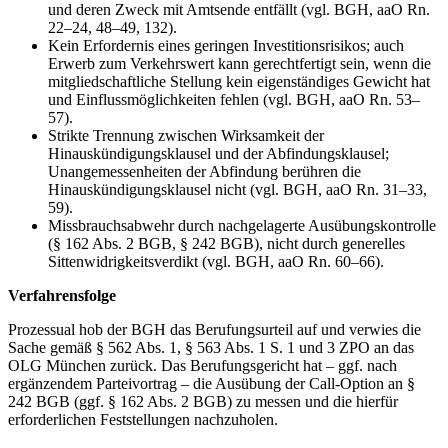
und deren Zweck mit Amtsende entfällt (vgl. BGH, aaO Rn.
22–24, 48–49, 132).
Kein Erfordernis eines geringen Investitionsrisikos; auch
Erwerb zum Verkehrswert kann gerechtfertigt sein, wenn die
mitgliedschaftliche Stellung kein eigenständiges Gewicht hat
und Einflussmöglichkeiten fehlen (vgl. BGH, aaO Rn. 53–
57).
Strikte Trennung zwischen Wirksamkeit der
Hinauskündigungsklausel und der Abfindungsklausel;
Unangemessenheiten der Abfindung berühren die
Hinauskündigungsklausel nicht (vgl. BGH, aaO Rn. 31–33,
59).
Missbrauchsabwehr durch nachgelagerte Ausübungskontrolle
(§ 162 Abs. 2 BGB, § 242 BGB), nicht durch generelles
Sittenwidrigkeitsverdikt (vgl. BGH, aaO Rn. 60–66).
Verfahrensfolge
Prozessual hob der BGH das Berufungsurteil auf und verwies die
Sache gemäß § 562 Abs. 1, § 563 Abs. 1 S. 1 und 3 ZPO an das
OLG München zurück. Das Berufungsgericht hat – ggf. nach
ergänzendem Parteivortrag – die Ausübung der Call‑Option an §
242 BGB (ggf. § 162 Abs. 2 BGB) zu messen und die hierfür
erforderlichen Feststellungen nachzuholen.