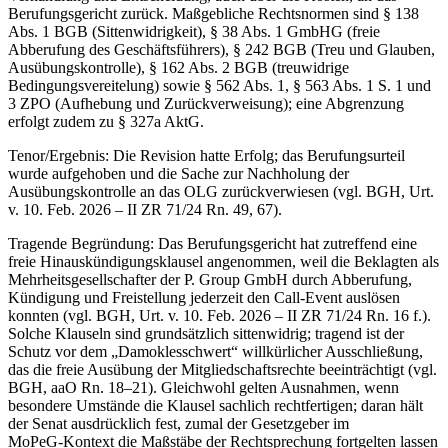
Berufungsgericht zurück. Maßgebliche Rechtsnormen sind § 138
Abs. 1 BGB (Sittenwidrigkeit), § 38 Abs. 1 GmbHG (freie
Abberufung des Geschäftsführers), § 242 BGB (Treu und Glauben,
Ausübungskontrolle), § 162 Abs. 2 BGB (treuwidrige
Bedingungsvereitelung) sowie § 562 Abs. 1, § 563 Abs. 1 S. 1 und
3 ZPO (Aufhebung und Zurückverweisung); eine Abgrenzung
erfolgt zudem zu § 327a AktG.
Tenor/Ergebnis: Die Revision hatte Erfolg; das Berufungsurteil
wurde aufgehoben und die Sache zur Nachholung der
Ausübungskontrolle an das OLG zurückverwiesen (vgl. BGH, Urt.
v. 10. Feb. 2026 – II ZR 71/24 Rn. 49, 67).
Tragende Begründung: Das Berufungsgericht hat zutreffend eine
freie Hinauskündigungsklausel angenommen, weil die Beklagten als
Mehrheitsgesellschafter der P. Group GmbH durch Abberufung,
Kündigung und Freistellung jederzeit den Call‑Event auslösen
konnten (vgl. BGH, Urt. v. 10. Feb. 2026 – II ZR 71/24 Rn. 16 f.).
Solche Klauseln sind grundsätzlich sittenwidrig; tragend ist der
Schutz vor dem „Damoklesschwert“ willkürlicher Ausschließung,
das die freie Ausübung der Mitgliedschaftsrechte beeinträchtigt (vgl.
BGH, aaO Rn. 18–21). Gleichwohl gelten Ausnahmen, wenn
besondere Umstände die Klausel sachlich rechtfertigen; daran hält
der Senat ausdrücklich fest, zumal der Gesetzgeber im
MoPeG‑Kontext die Maßstäbe der Rechtsprechung fortgelten lassen