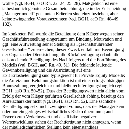
wollte (vgl. BGH, aaO Rn. 22–24, 25–28). Maßgeblich ist eine
tatbestandlich gebotene Gesamtbetrachtung; die in der Entscheidung
„Managermodell“ genannten Kriterien sind einzubeziehen, aber
keine zwingenden Voraussetzungen (vgl. BGH, aaO Rn. 48–49,
132).
Im konkreten Fall wurde die Beteiligung dem Kläger wegen seiner
Geschäftsführerstellung eingeräumt, um Bindung, Motivation und
ggf. eine Aufwertung seiner Stellung als „geschäftsführender
Gesellschafter“ zu erreichen; dieser Zweck entfällt mit Beendigung
der Organ- oder Dienststellung; die Rückübertragung erlaubt die
entsprechende Beteiligung des Nachfolgers und die Fortführung des
Modells (vgl. BGH, aaO Rn. 49, 51). Die fehlende laufende
Gewinnbeteiligung und die Ausrichtung auf eine
Exit‑Erlösbeteiligung sind typusgerecht für Private‑Equity‑Modelle;
die Anreiz- und Belohnungsfunktion ist mit einer erfolgsabhängigen
Bonuszahlung vergleichbar und bleibt rechtfertigungstauglich (vgl.
BGH, aaO Rn. 50–52). Dass der Beteiligungswert nicht allein vom
Erfolg der vom Kläger geführten Gesellschaft abhing, beseitigt den
Anreizcharakter nicht (vgl. BGH, aaO Rn. 52). Eine sachliche
Rechtfertigung setzt nicht zwingend voraus, dass der Manager kein
oder nur ein geringes wirtschaftliches Risiko übernimmt; auch
Erwerb zum Verkehrswert und das Risiko negativer
Wertentwicklung stehen der Rechtfertigung nicht entgegen, wenn
der mitgliedschaftlichen Stellung kein eigenständiges