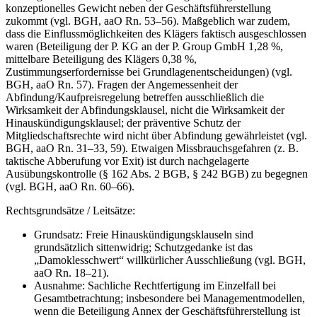
konzeptionelles Gewicht neben der Geschäftsführerstellung
zukommt (vgl. BGH, aaO Rn. 53–56). Maßgeblich war zudem,
dass die Einflussmöglichkeiten des Klägers faktisch ausgeschlossen
waren (Beteiligung der P. KG an der P. Group GmbH 1,28 %,
mittelbare Beteiligung des Klägers 0,38 %,
Zustimmungserfordernisse bei Grundlagenentscheidungen) (vgl.
BGH, aaO Rn. 57). Fragen der Angemessenheit der
Abfindung/Kaufpreisregelung betreffen ausschließlich die
Wirksamkeit der Abfindungsklausel, nicht die Wirksamkeit der
Hinauskündigungsklausel; der präventive Schutz der
Mitgliedschaftsrechte wird nicht über Abfindung gewährleistet (vgl.
BGH, aaO Rn. 31–33, 59). Etwaigen Missbrauchsgefahren (z. B.
taktische Abberufung vor Exit) ist durch nachgelagerte
Ausübungskontrolle (§ 162 Abs. 2 BGB, § 242 BGB) zu begegnen
(vgl. BGH, aaO Rn. 60–66).
Rechtsgrundsätze / Leitsätze:
Grundsatz: Freie Hinauskündigungsklauseln sind
grundsätzlich sittenwidrig; Schutzgedanke ist das
„Damoklesschwert“ willkürlicher Ausschließung (vgl. BGH,
aaO Rn. 18–21).
Ausnahme: Sachliche Rechtfertigung im Einzelfall bei
Gesamtbetrachtung; insbesondere bei Managementmodellen,
wenn die Beteiligung Annex der Geschäftsführerstellung ist