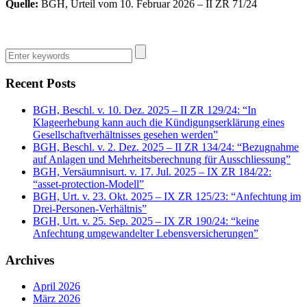
Quelle:
BGH, Urteil vom 10. Februar 2026 – II ZR 71/24
Recent Posts
BGH, Beschl. v. 10. Dez. 2025 – II ZR 129/24: “In
Klageerhebung kann auch die Kündigungserklärung eines
Gesellschaftverhältnisses gesehen werden”
BGH, Beschl. v. 2. Dez. 2025 – II ZR 134/24: “Bezugnahme
auf Anlagen und Mehrheitsberechnung für Ausschliessung”
BGH, Versäumnisurt. v. 17. Jul. 2025 – IX ZR 184/22:
“asset-protection-Modell”
BGH, Urt. v. 23. Okt. 2025 – IX ZR 125/23: “Anfechtung im
Drei-Personen-Verhältnis”
BGH, Urt. v. 25. Sep. 2025 – IX ZR 190/24: “keine
Anfechtung umgewandelter Lebensversicherungen”
Archives
April 2026
März 2026