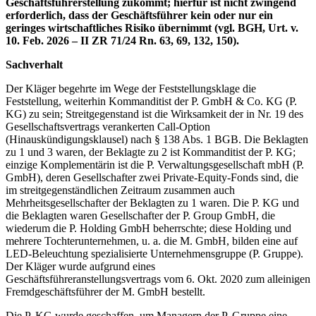
Geschäftsführerstellung zukommt; hierfür ist nicht zwingend
erforderlich, dass der Geschäftsführer kein oder nur ein
geringes wirtschaftliches Risiko übernimmt (vgl. BGH, Urt. v.
10. Feb. 2026 – II ZR 71/24 Rn. 63, 69, 132, 150).
Sachverhalt
Der Kläger begehrte im Wege der Feststellungsklage die
Feststellung, weiterhin Kommanditist der P. GmbH & Co. KG (P.
KG) zu sein; Streitgegenstand ist die Wirksamkeit der in Nr. 19 des
Gesellschaftsvertrags verankerten Call-Option
(Hinauskündigungsklausel) nach § 138 Abs. 1 BGB. Die Beklagten
zu 1 und 3 waren, der Beklagte zu 2 ist Kommanditist der P. KG;
einzige Komplementärin ist die P. Verwaltungsgesellschaft mbH (P.
GmbH), deren Gesellschafter zwei Private-Equity-Fonds sind, die
im streitgegenständlichen Zeitraum zusammen auch
Mehrheitsgesellschafter der Beklagten zu 1 waren. Die P. KG und
die Beklagten waren Gesellschafter der P. Group GmbH, die
wiederum die P. Holding GmbH beherrschte; diese Holding und
mehrere Tochterunternehmen, u. a. die M. GmbH, bilden eine auf
LED‑Beleuchtung spezialisierte Unternehmensgruppe (P. Gruppe).
Der Kläger wurde aufgrund eines
Geschäftsführeranstellungsvertrags vom 6. Okt. 2020 zum alleinigen
Fremdgeschäftsführer der M. GmbH bestellt.
Die P. KG wurde geschaffen, um Managern der P. Gruppe eine